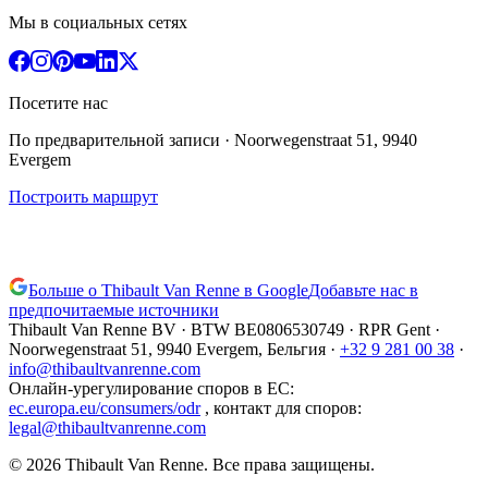
Мы в социальных сетях
Посетите нас
По предварительной записи
· Noorwegenstraat 51, 9940
Evergem
Построить маршрут
Больше о Thibault Van Renne в Google
Добавьте нас в
предпочитаемые источники
Thibault Van Renne BV · BTW
BE0806530749
· RPR Gent ·
Noorwegenstraat 51, 9940 Evergem,
Бельгия
·
+32 9 281 00 38
·
info@thibaultvanrenne.com
Онлайн-урегулирование споров в ЕС
:
ec.europa.eu/consumers/odr
,
контакт для споров
:
legal@thibaultvanrenne.com
© 2026 Thibault Van Renne. Все права защищены.