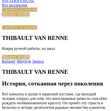
PATTERN
VISUAL
Все коллекции
Смотреть коллекции
Заказать онлайн
Скачать каталог
Посетить шоурум
Записаться
◆
◆
на визит
Смотреть коллекции
THIBAULT VAN RENNE
Ковры ручной работы, на заказ
Заказать онлайн
Каталог
Шоурум
Запись
◆
◆
THIBAULT VAN RENNE
История, сотканная через поколения
Всё началось в шатре в иранской пустыне, где молодой
человек открыл для себя, что многовековое ремесло способно
рождать необыкновенную красоту. Он привёз эту страсть в
Бельгию и четыре десятилетия радовал множество клиентов,