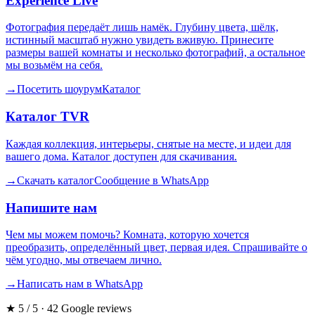
Experience Live
Фотография передаёт лишь намёк. Глубину цвета, шёлк,
истинный масштаб нужно увидеть вживую. Принесите
размеры вашей комнаты и несколько фотографий, а остальное
мы возьмём на себя.
→
Посетить шоурум
Каталог
Каталог TVR
Каждая коллекция, интерьеры, снятые на месте, и идеи для
вашего дома. Каталог доступен для скачивания.
→
Скачать каталог
Сообщение в WhatsApp
Напишите нам
Чем мы можем помочь? Комната, которую хочется
преобразить, определённый цвет, первая идея. Спрашивайте о
чём угодно, мы отвечаем лично.
→
Написать нам в WhatsApp
★
5 / 5 · 42 Google reviews