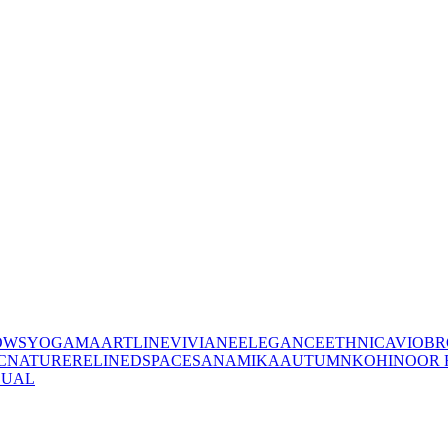
OWS
YOGAMA
ARTLINE
VIVIANE
ELEGANCE
ETHNIC
AVIO
BR
C
NATURE
RELINED
SPACES
ANAMIKA
AUTUMN
KOHINOOR 
SUAL