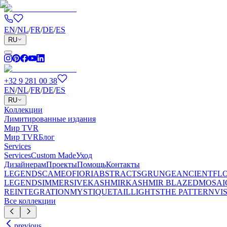
EN
/
NL
/
FR
/
DE
/
ES
RU
+32 9 281 00 38
EN
/
NL
/
FR
/
DE
/
ES
RU
Коллекции
Лимитированные издания
Мир TVR
Мир TVR
Блог
Services
Services
Custom Made
Уход
Дизайнерам
Проекты
Помощь
Контакты
LEGENDS
CAMEO
FIORI
ABSTRACTS
GRUNGE
ANCIENT
FL
LEGENDS
IMMERSIVE
KASHMIR
KASHMIR BLAZED
MOSAI
REINTEGRATION
MYSTIQUE
TAILLIGHTS
THE PATTERN
VI
Все коллекции
previous