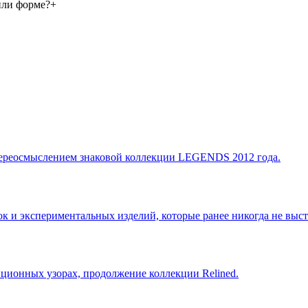
или форме?
+
переосмыслением знаковой коллекции LEGENDS 2012 года.
ок и экспериментальных изделий, которые ранее никогда не выст
иционных узорах, продолжение коллекции Relined.