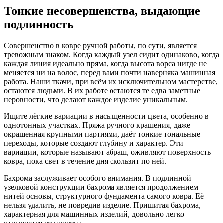
Тонкие несовершенства, выдающие
подлинность
Совершенство в ковре ручной работы, по сути, является
тревожным знаком. Когда каждый узел сидит одинаково, когда
каждая линия идеально пряма, когда высота ворса нигде не
меняется ни на волос, перед вами почти наверняка машинная
работа. Наши ткачи, при всём их исключительном мастерстве,
остаются людьми. В их работе остаются те едва заметные
неровности, что делают каждое изделие уникальным.
Ищите лёгкие вариации в насыщенности цвета, особенно в
однотонных участках. Пряжа ручного крашения, даже
окрашенная крупными партиями, даёт тонкие тональные
переходы, которые создают глубину и характер. Эти
вариации, которые называют абраш, оживляют поверхность
ковра, пока свет в течение дня скользит по ней.
Бахрома заслуживает особого внимания. В подлинной
узелковой конструкции бахрома является продолжением
нитей основы, структурного фундамента самого ковра. Её
нельзя удалить, не повредив изделие. Пришитая бахрома,
характерная для машинных изделий, довольно легко
отрывается от полотна.