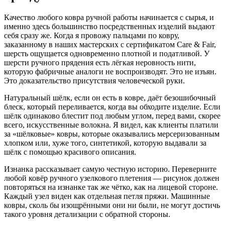
Качество любого ковра ручной работы начинается с сырья, и
именно здесь большинство посредственных изделий выдают
себя сразу же. Когда я провожу пальцами по ковру,
заказанному в наших мастерских с сертификатом Care & Fair,
шерсть ощущается одновременно плотной и податливой. У
шерсти ручного прядения есть лёгкая неровность нити,
которую фабричные аналоги не воспроизводят. Это не изъян.
Это доказательство присутствия человеческой руки.
Натуральный шёлк, если он есть в ковре, даёт безошибочный
блеск, который переливается, когда вы обходите изделие. Если
шёлк одинаково блестит под любым углом, перед вами, скорее
всего, искусственные волокна. Я видел, как клиенты платили
за «шёлковые» ковры, которые оказывались мерсеризованным
хлопком или, хуже того, синтетикой, которую выдавали за
шёлк с помощью красивого описания.
Изнанка рассказывает самую честную историю. Переверните
любой ковёр ручного узелкового плетения — рисунок должен
повторяться на изнанке так же чётко, как на лицевой стороне.
Каждый узел виден как отдельная петля пряжи. Машинные
ковры, сколь бы изощрёнными они ни были, не могут достичь
такого уровня детализации с обратной стороны.