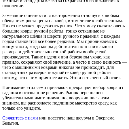
техники и стандарты качества сохраняются из поколения в
поколение.
Замечание о ценности: я настороженно отношусь к любым
обещаниям роста цены на ковёр, в том числе к собственным.
Никто не может предсказать рынок. Что я могу сказать: очень
большие ковры ручной работы, тонко сотканные из
натурального шёлка и шерсти ручного прядения, с каждым
годом становятся всё более редкими. Мы приближаемся к
концу эпохи, когда ковры действительно значительного
размера и действительно тонкой работы вообще ещё
производятся. Такие изделия при бережном уходе, как
правило, сохраняют своё значение, а часто и свою ценность —
чего с машинными коврами никогда не происходит. Для
стандартных размеров покупайте ковёр ручной работы
потому, что с ним приятнее жить. Это и есть честный ответ.
Понимание этих семи признаков превращает выбор ковра из
гадания в осознанное решение. Рынок переполнен
убедительными имитациями, но, вооружившись этим
знанием, вы распознаете подлинное мастерство сразу, как
только его увидите.
Свяжитесь с нами
или посетите наш шоурум в Эвергеме,
Бельгия.