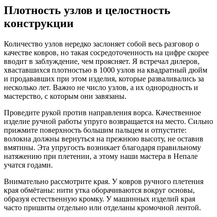
Плотность узлов и целостность
конструкции
Количество узлов нередко заслоняет собой весь разговор о
качестве ковров, но такая сосредоточенность на цифре скорее
вводит в заблуждение, чем проясняет. Я встречал дилеров,
хваставшихся плотностью в 1000 узлов на квадратный дюйм
и продававших при этом изделия, которые разваливались за
несколько лет. Важно не число узлов, а их однородность и
мастерство, с которым они завязаны.
Проведите рукой против направления ворса. Качественное
изделие ручной работы упруго возвращается на место. Сильно
прижмите поверхность большим пальцем и отпустите:
волокна должны вернуться на прежнюю высоту, не оставив
вмятины. Эта упругость возникает благодаря правильному
натяжению при плетении, а этому наши мастера в Непале
учатся годами.
Внимательно рассмотрите края. У ковров ручного плетения
края обмётаны: нити утка оборачиваются вокруг основы,
образуя естественную кромку. У машинных изделий края
часто пришиты отдельно или отделаны кромочной лентой.