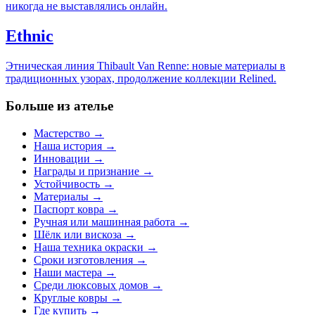
никогда не выставлялись онлайн.
Ethnic
Этническая линия Thibault Van Renne: новые материалы в
традиционных узорах, продолжение коллекции Relined.
Больше из ателье
Мастерство
→
Наша история
→
Инновации
→
Награды и признание
→
Устойчивость
→
Материалы
→
Паспорт ковра
→
Ручная или машинная работа
→
Шёлк или вискоза
→
Наша техника окраски
→
Сроки изготовления
→
Наши мастера
→
Среди люксовых домов
→
Круглые ковры
→
Где купить
→