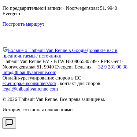
По предварительной записи
· Noorwegenstraat 51, 9940
Evergem
Построить маршрут
Больше о Thibault Van Renne в Google
Добавьте нас в
предпочитаемые источники
Thibault Van Renne BV · BTW
BE0806530749
· RPR Gent ·
Noorwegenstraat 51, 9940 Evergem,
Бельгия
·
+32 9 281 00 38
·
info@thibaultvanrenne.com
Онлайн-урегулирование споров в ЕС
:
ec.europa.eu/consumers/odr
,
контакт для споров
:
legal@thibaultvanrenne.com
© 2026 Thibault Van Renne. Все права защищены.
История, сотканная поколениями